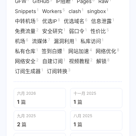
GFW
GitHub
IP阻断
Pages
Raw
1
5
1
1
Snippets
Workers
clash
singbox
5
8
6
1
中转机场
优选IP
优选域名
信息泄露
2
1
1
5
免费流量
安全研究
弱口令
性价比
6
7
1
1
机场
流媒体
漏洞利用
私库访问
1
1
4
8
私有仓库
签到白嫖
网站加速
网络优化
2
1
2
8
网络安全
自建订阅
视频教程
解锁
1
3
订阅生成器
订阅转换
六月 2026
十一月 2025
1
1
篇
篇
九月 2025
八月 2025
2
1
篇
篇