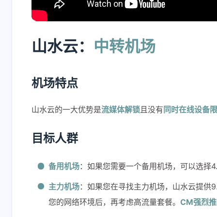
山水云：
中转机场
机场特点
互动
最新评论
山水云的一大优势是
流媒体解锁
且没有
同时在线设备
ciwei
CC
目标人群
新版本更新的话，除
[链接]
了面板账号要更新，
备用机场
：如果您需要一个备用机场，可以选择4.99
节点账号也要更新
2 小时前
6 小时前
吗？
主力机场
：如果您在寻找主力机场，山水云提供9.9
CC
K
您的网络环境后，再考虑高流量套餐。
CM强烈