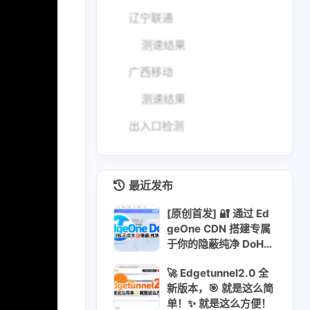
辽宁联通
测速结果
广西移动
测速结果
出入口检测
最近发布
[原创首发] 🔐 通过 Ed
geOne CDN 搭建专属
于你的隐蔽纯净 DoH
服务
🚀 Edgetunnel2.0 全
新版本，🎯 就是这么简
单！✨ 就是这么方便！