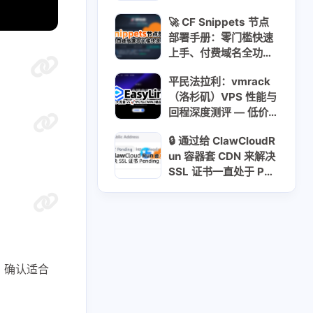
🚀 CF Snippets 节点
部署手册：零门槛快速
上手、付费域名全功
能、💸 免费 Cloudns
平民法拉利：vmrack
域名 双向解析详解
（洛杉矶）VPS 性能与
回程深度测评 — 低价
大流量 vs 精品线路实
🔒 通过给 ClawCloudR
测 🚀💸🇺🇸🇨🇳
un 容器套 CDN 来解决
SSL 证书一直处于 Pen
ding 的问题
6
7
5
CF反代
CM喂饭 干货满满
3
1
1
re Pages
Cloudns
GFW
1
5
1
Snippets
Workers
clash
，确认适合
6
1
2
选域名
信息泄露
免费流量