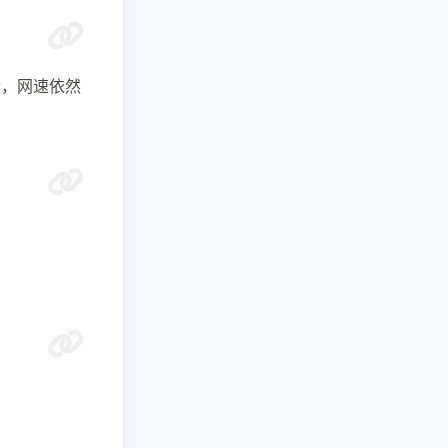
7
1
1
流媒体
漏洞利用
私库访问
8
2
1
网络优化
网络安全
自建订阅
段，网速依然
3
阅转换
九月 2025
八月 2025
2
1
篇
篇
四月 2025
三月 2025
3
1
篇
篇