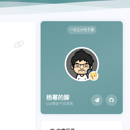
一日之计在于晨
杨幂的脚
CM喂饭干货满满