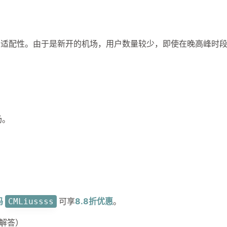
1
1
5
6
有图片
安全研究
弱口令
性价比
机场
到了同样
1
1
4
私有仓库
签到白嫖
网站加速
是我不知
置。
的适配性。由于是新开的机场，用户数量较少，即使在晚高峰时
2
8
1
视频教程
解锁
订阅生成器
订
六月 2026
十一月 2025
，
1
1
面
篇
篇
设置问题，
场。
cf里面
六月 2025
五月 2025
s小云朵
2
2
篇
篇
。
然后
面dns不
ns即可
码
可享
8.8折优惠
。
CMLiussss
解答）