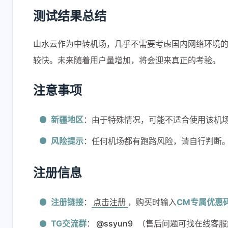
设置 Workers/Pages
大佬，请问
测试结果总结
可用请求数统计，最
吗，我也遇
新教程：[链接]
的问题，但
6 小时前
16 小时前
道在哪里设
山水云作为中转机场，几乎不需要考虑国内网络环境
较快。未来随着用户量增加，将会迎来真正的考验。
firmxiu
深色
vps部署完不可以用
发现问题了
注意事项
怎么回事
openwrt里
passwall
1 天前
2 天前
新疆地区
：由于特殊情况，可能不适合使用该机
解决方法：把
域名解析dn
风险提示
：任何机场都有跑路风险，请自行判断
代哩关掉，
passwall里
要使用cf的d
注册信息
注册链接
：
点击注册
，购买时输入
CM专属优惠
TG交流群
：
@ssyun9
（售后问题可找在线客服