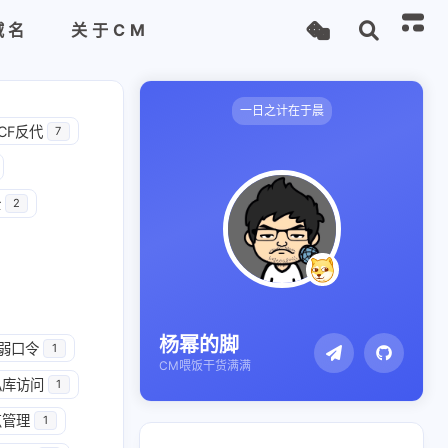
域名
关于CM
一日之计在于晨
CF反代
7
全
2
杨幂的脚
弱口令
1
CM喂饭干货满满
私库访问
1
点管理
1