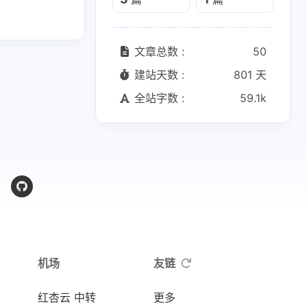
文章总数 :
50
建站天数 :
801 天
全站字数 :
59.1k
机场
友链
红杏云 中转
更多