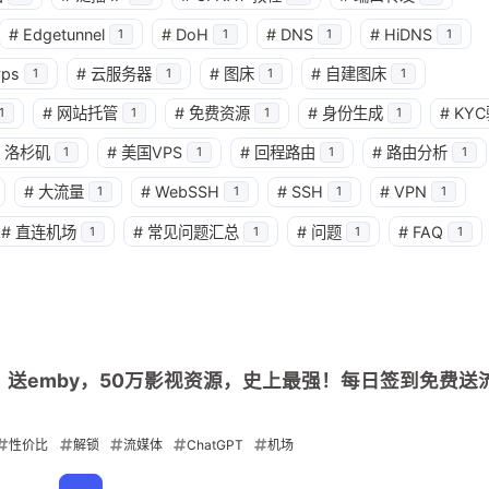
3
1
8
1
#
Edgetunnel
#
DoH
#
DNS
#
HiDNS
GitHub
IP阻断
Pages
Raw
1
1
1
1
vps
#
云服务器
#
图床
#
自建图床
1
1
1
1
1
5
8
singbox
中转机场
优选IP
优
#
网站托管
#
免费资源
#
身份生成
#
KY
1
1
1
1
1
1
5
6
有图片
安全研究
弱口令
性价比
机场
洛杉矶
#
美国VPS
#
回程路由
#
路由分析
1
1
1
1
到了同样
1
1
4
私有仓库
签到白嫖
网站加速
是我不知
#
大流量
#
WebSSH
#
SSH
#
VPN
1
1
1
1
置。
#
直连机场
#
常见问题汇总
#
问题
#
FAQ
1
1
1
1
2
8
1
视频教程
解锁
订阅生成器
订
六月 2026
十一月 2025
，
1
1
面
篇
篇
设置问题，
！送emby，50万影视资源，史上最强！每日签到免费送
cf里面
六月 2025
五月 2025
s小云朵
2
2
篇
篇
然后
性价比
解锁
流媒体
ChatGPT
机场
面dns不