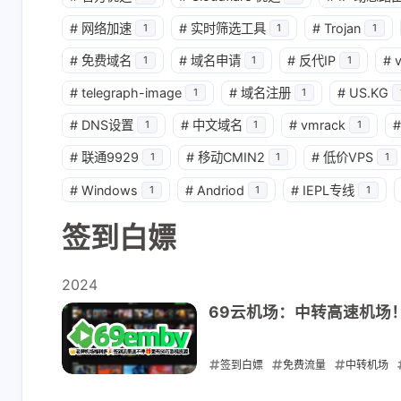
节点账号也要更新
4 小时前
7 小时前
#
网络加速
#
实时筛选工具
#
Trojan
1
1
1
吗？
#
免费域名
#
域名申请
#
反代IP
#
1
1
1
CC
K
#
telegraph-image
#
域名注册
#
US.KG
1
1
设置 Workers/Pages
大佬，请问
#
DNS设置
#
中文域名
#
vmrack
#
1
1
1
可用请求数统计，最
吗，我也遇
新教程：[链接]
的问题，但
#
联通9929
#
移动CMIN2
#
低价VPS
1
1
1
7 小时前
18 小时前
道在哪里设
#
Windows
#
Andriod
#
IEPL专线
1
1
1
firmxiu
深色
签到白嫖
vps部署完不可以用
发现问题了
怎么回事
openwrt里
2024
passwall
1 天前
2 天前
69云机场：中转高速机场
解决方法：把
域名解析dn
代哩关掉，
签到白嫖
免费流量
中转机场
passwall里
2024-08-15