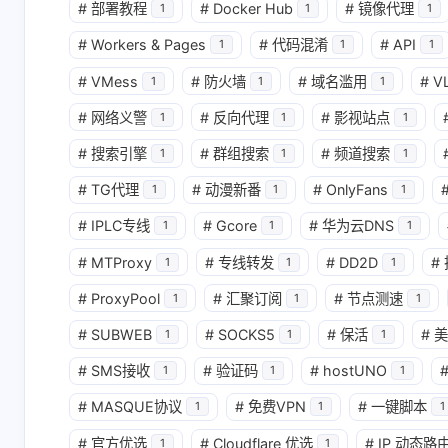
#
部署教程
#
Docker Hub
#
镜像代理
1
1
1
#
Workers & Pages
#
代码混淆
#
API
1
1
1
#
VMess
#
防火墙
#
域名滥用
#
VL
1
1
1
#
网络义警
#
反向代理
#
影视站点
1
1
1
#
搜索引擎
#
群组搜索
#
频道搜索
1
1
1
#
TG代理
#
动漫新番
#
OnlyFans
1
1
1
#
IPLC专线
#
Gcore
#
华为云DNS
1
1
1
#
MTProxy
#
专线转发
#
DD2D
#
1
1
1
互动
#
ProxyPool
#
汇聚订阅
#
节点测速
1
1
1
最新评论
#
SUBWEB
#
SOCKS5
#
保活
#
美
1
1
1
#
SMS接收
#
验证码
#
hostUNO
1
1
1
ciwei
CC
#
MASQUE协议
#
免费VPN
#
一键脚本
1
1
1
新版本更新的话，除
[链接]
了面板账号要更新，
#
官方优选
#
Cloudflare 优选
#
IP 动态路
1
1