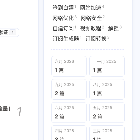
1
4
签到白嫖
网站加速
1
5
1
Snippets
Workers
clash
8
2
网络优化
网络安全
6
1
2
选域名
信息泄露
免费流量
1
2
8
自建订阅
视频教程
解锁
C验证
1
1
3
订阅生成器
订阅转换
7
1
1
流媒体
漏洞利用
私库访问
8
2
1
网络优化
网络安全
自建订阅
六月 2026
十一月 2025
3
阅转换
1
1
篇
篇
九月 2025
八月 2025
九月 2025
八月 2025
2
1
篇
篇
2
1
篇
篇
1
六月 2025
五月 2025
流量！
四月 2025
三月 2025
2
2
篇
篇
3
1
篇
篇
四月 2025
三月 2025
3
1
篇
篇