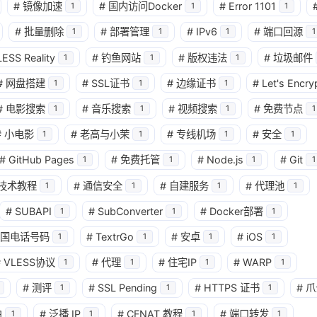
#
镜像加速
#
国内访问Docker
#
Error 1101
1
1
1
#
批量删除
#
部署管理
#
IPv6
#
端口回源
1
1
1
1
ESS Reality
#
钓鱼网站
#
版权违法
#
垃圾邮件
1
1
1
#
网盘搭建
#
SSL证书
#
边缘证书
#
Let's Encry
1
1
1
#
电影搜索
#
音乐搜索
#
视频搜索
#
免费节点
1
1
1
1
#
小电影
#
老高与小茉
#
专线机场
#
安全
1
1
1
1
#
GitHub Pages
#
免费托管
#
Node.js
#
Git
1
1
1
1
技术教程
#
通信安全
#
自建服务
#
代理池
1
1
1
1
兴趣点
#
SUBAPI
#
SubConverter
#
Docker部署
1
1
1
寻找你感兴趣的领域
国电话号码
#
TextrGo
#
安卓
#
iOS
1
1
1
1
#
VLESS协议
#
代理
#
住宅IP
#
WARP
1
1
1
1
1
1
BPB-Worker-Panel
BPSUB
CDN
#
测评
#
SSL Pending
#
HTTPS 证书
#
爪
1
1
1
8
23
ChatGPT
Cloudflare
Cloudfla
由
#
泛播 IP
#
CFNAT 教程
#
端口转发
1
1
1
1