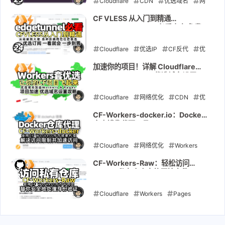
Cloudflare
CDN
优选域名
网
站加速
Workers
Gcore
华为云
CF VLESS 从入门到精通
cmliu/edgetunnel 必看内容 免费
DNS
节点 优选订阅 Workers & Pages
CM喂饭干货满满24
Cloudflare
2024-09-14
优选IP
CF反代
优
选域名
Workers
Pages
GitHub
加速你的项目！详解 Cloudflare
Workers & Pages 优选域名设置
CM喂饭 干货满满
edgetunnel
Cloudflare
2024-09-13
网络优化
CDN
优
选域名
网站加速
Workers
CF-Workers-docker.io：Docker
仓库镜像代理工具。
Pages
Cloudflare
2024-08-08
网络优化
Workers
Pages
Docker
Docker Hub
CF-Workers-Raw：轻松访问
GitHub私有仓库中的原始文件。
镜像代理
镜像加速
国内访问
Docker
Cloudflare
Workers
Pages
Raw
2024-06-11
GitHub
私库访问
私有仓