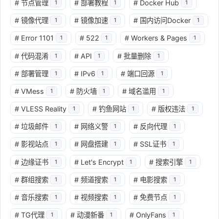
#
节点管理
#
部署教程
#
Docker Hub
1
1
1
#
镜像代理
#
镜像加速
#
国内访问Docker
1
1
1
#
Error 1101
#
522
#
Workers & Pages
1
1
1
#
代码混淆
#
API
#
批量删除
1
1
1
#
部署管理
#
IPv6
#
端口回源
1
1
1
#
VMess
#
防火墙
#
域名滥用
1
1
1
#
VLESS Reality
#
钓鱼网站
#
版权违法
1
1
1
#
垃圾邮件
#
网络义警
#
反向代理
1
1
1
#
影视站点
#
网盘搭建
#
SSL证书
1
1
1
#
边缘证书
#
Let's Encrypt
#
搜索引擎
1
1
1
#
群组搜索
#
频道搜索
#
电影搜索
1
1
1
#
音乐搜索
#
视频搜索
#
免费节点
1
1
1
#
TG代理
#
动漫新番
#
OnlyFans
1
1
1