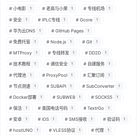
#
小电影
#
老高与小茉
#
专线机场
1
1
1
#
安全
#
IPLC专线
#
Gcore
1
1
1
#
华为云DNS
#
GitHub Pages
1
1
#
免费托管
#
Node.js
#
Git
1
1
1
#
MTProxy
#
专线转发
#
DD2D
1
1
1
#
技术教程
#
通信安全
#
自建服务
1
1
1
#
代理池
#
ProxyPool
#
汇聚订阅
1
1
1
#
节点测速
#
SUBAPI
#
SubConverter
1
1
1
#
Docker部署
#
SUBWEB
#
SOCKS5
1
1
1
#
保活
#
美国电话号码
#
TextrGo
1
1
1
#
安卓
#
iOS
#
SMS接收
#
验证码
1
1
1
1
#
hostUNO
#
VLESS协议
#
代理
1
1
1