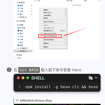
在
输入如下命令安装 Hexo
Git BASH
SHELL
1
npm install -g hexo-cli && hexo -v