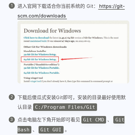
进入官网下载适合你当前系统的 Git：
https://git-
scm.com/downloads
下载后傻瓜式安装Git即可，安装的目录最好使用默
认目录
C:/Program Files/Git
点击电脑左下角开始即可看见
、
Git CMD
Git
、
。
Bash
Git GUI