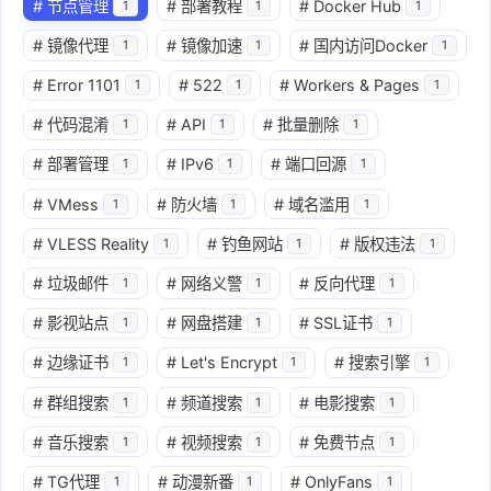
#
节点管理
#
部署教程
#
Docker Hub
1
1
1
#
镜像代理
#
镜像加速
#
国内访问Docker
1
1
1
#
Error 1101
#
522
#
Workers & Pages
1
1
1
#
代码混淆
#
API
#
批量删除
1
1
1
#
部署管理
#
IPv6
#
端口回源
1
1
1
#
VMess
#
防火墙
#
域名滥用
1
1
1
#
VLESS Reality
#
钓鱼网站
#
版权违法
1
1
1
#
垃圾邮件
#
网络义警
#
反向代理
1
1
1
#
影视站点
#
网盘搭建
#
SSL证书
1
1
1
#
边缘证书
#
Let's Encrypt
#
搜索引擎
1
1
1
#
群组搜索
#
频道搜索
#
电影搜索
1
1
1
#
音乐搜索
#
视频搜索
#
免费节点
1
1
1
#
TG代理
#
动漫新番
#
OnlyFans
1
1
1