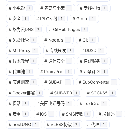
#
小电影
#
老高与小茉
#
专线机场
1
1
1
#
安全
#
IPLC专线
#
Gcore
1
1
1
#
华为云DNS
#
GitHub Pages
1
1
#
免费托管
#
Node.js
#
Git
1
1
1
#
MTProxy
#
专线转发
#
DD2D
1
1
1
#
技术教程
#
通信安全
#
自建服务
1
1
1
#
代理池
#
ProxyPool
#
汇聚订阅
1
1
1
#
节点测速
#
SUBAPI
#
SubConverter
1
1
1
#
Docker部署
#
SUBWEB
#
SOCKS5
1
1
1
#
保活
#
美国电话号码
#
TextrGo
1
1
1
#
安卓
#
iOS
#
SMS接收
#
验证码
1
1
1
1
#
hostUNO
#
VLESS协议
#
代理
1
1
1