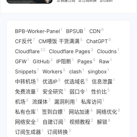
自建订阅
订阅转换
clash
singbox
Cloudflare Pages
Cloudflare Workers
分流规则
节
1
1
6
点管理
部署教程
BPB-Worker-Panel
BPSUB
CDN
2025-01-09
7
5
8
CF反代
CM喂饭 干货满满
ChatGPT
23
3
1
Cloudflare
Cloudflare Pages
Cloudns
1
3
1
8
1
GFW
GitHub
IP阻断
Pages
Raw
1
5
1
1
Snippets
Workers
clash
singbox
5
8
6
1
中转机场
优选IP
优选域名
信息泄露
2
1
1
5
免费流量
安全研究
弱口令
性价比
6
7
1
1
机场
流媒体
漏洞利用
私库访问
1
1
4
8
私有仓库
签到白嫖
网站加速
网络优化
2
1
2
8
网络安全
自建订阅
视频教程
解锁
1
3
订阅生成器
订阅转换