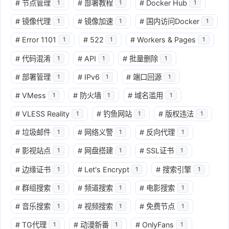
#
节点管理
#
部署教程
#
Docker Hub
1
1
1
#
镜像代理
#
镜像加速
#
国内访问Docker
1
1
1
#
Error 1101
#
522
#
Workers & Pages
1
1
1
#
代码混淆
#
API
#
批量删除
1
1
1
#
部署管理
#
IPv6
#
端口回源
1
1
1
#
VMess
#
防火墙
#
域名滥用
1
1
1
#
VLESS Reality
#
钓鱼网站
#
版权违法
1
1
1
#
垃圾邮件
#
网络义警
#
反向代理
1
1
1
#
影视站点
#
网盘搭建
#
SSL证书
1
1
1
#
边缘证书
#
Let's Encrypt
#
搜索引擎
1
1
1
#
群组搜索
#
频道搜索
#
电影搜索
1
1
1
#
音乐搜索
#
视频搜索
#
免费节点
1
1
1
#
TG代理
#
动漫新番
#
OnlyFans
1
1
1