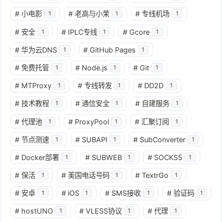
#
小电影
#
老高与小茉
#
专线机场
1
1
1
#
安全
#
IPLC专线
#
Gcore
1
1
1
#
华为云DNS
#
GitHub Pages
1
1
#
免费托管
#
Node.js
#
Git
1
1
1
#
MTProxy
#
专线转发
#
DD2D
1
1
1
#
技术教程
#
通信安全
#
自建服务
1
1
1
#
代理池
#
ProxyPool
#
汇聚订阅
1
1
1
#
节点测速
#
SUBAPI
#
SubConverter
1
1
1
#
Docker部署
#
SUBWEB
#
SOCKS5
1
1
1
#
保活
#
美国电话号码
#
TextrGo
1
1
1
#
安卓
#
iOS
#
SMS接收
#
验证码
1
1
1
1
#
hostUNO
#
VLESS协议
#
代理
1
1
1