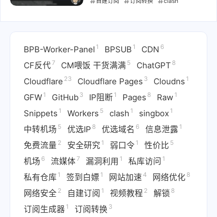
自建订阅
订阅转换
clash
singbox
Cloudflare Pages
Cloudflare Workers
分流规则
节
1
1
6
点管理
部署教程
BPB-Worker-Panel
BPSUB
CDN
2025-01-09
7
5
8
CF反代
CM喂饭 干货满满
ChatGPT
23
3
1
Cloudflare
Cloudflare Pages
Cloudns
1
3
1
8
1
GFW
GitHub
IP阻断
Pages
Raw
1
5
1
1
Snippets
Workers
clash
singbox
5
8
6
1
中转机场
优选IP
优选域名
信息泄露
2
1
1
5
免费流量
安全研究
弱口令
性价比
6
7
1
1
机场
流媒体
漏洞利用
私库访问
1
1
4
8
私有仓库
签到白嫖
网站加速
网络优化
2
1
2
8
网络安全
自建订阅
视频教程
解锁
1
3
订阅生成器
订阅转换