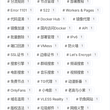
#
分流规则
#
节点管理
#
部署教程
1
1
1
#
Error 1101
#
522
#
Workers & Pages
1
1
1
#
代码混淆
#
Docker Hub
#
镜像代理
1
1
1
#
镜像加速
#
国内访问Docker
#
API
1
1
1
#
批量删除
#
部署管理
#
IPv6
1
1
1
#
端口回源
#
VMess
#
防火墙
1
1
1
#
SSL证书
#
边缘证书
#
Let's Encrypt
1
1
1
#
搜索引擎
#
群组搜索
#
频道搜索
1
1
1
#
电影搜索
#
音乐搜索
#
视频搜索
1
1
1
#
免费节点
#
TG代理
#
动漫新番
1
1
1
#
OnlyFans
#
小电影
#
老高与小茉
1
1
1
#
域名滥用
#
VLESS Reality
#
钓鱼网站
1
1
1
#
版权违法
#
垃圾邮件
#
网络义警
1
1
1