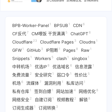
Cloudflare
网络优化
Workers
Pages
Docker
Docker Hub
镜像代理
镜像加速
国内访问
1
1
6
Docker
BPB-Worker-Panel
BPSUB
CDN
2024-06-11
7
5
8
CF反代
CM喂饭 干货满满
ChatGPT
23
3
1
Cloudflare
Cloudflare Pages
Cloudns
1
3
1
8
1
GFW
GitHub
IP阻断
Pages
Raw
1
5
1
1
Snippets
Workers
clash
singbox
5
8
6
1
中转机场
优选IP
优选域名
信息泄露
2
1
1
5
免费流量
安全研究
弱口令
性价比
6
7
1
1
机场
流媒体
漏洞利用
私库访问
1
1
4
8
私有仓库
签到白嫖
网站加速
网络优化
2
1
2
8
网络安全
自建订阅
视频教程
解锁
1
3
订阅生成器
订阅转换