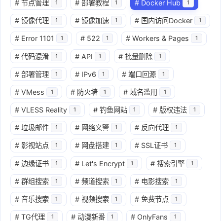
#
节点管理
#
部署教程
#
Docker Hub
1
1
1
#
镜像代理
#
镜像加速
#
国内访问Docker
1
1
1
#
Error 1101
#
522
#
Workers & Pages
1
1
1
#
代码混淆
#
API
#
批量删除
1
1
1
#
部署管理
#
IPv6
#
端口回源
1
1
1
#
VMess
#
防火墙
#
域名滥用
1
1
1
#
VLESS Reality
#
钓鱼网站
#
版权违法
1
1
1
#
垃圾邮件
#
网络义警
#
反向代理
1
1
1
#
影视站点
#
网盘搭建
#
SSL证书
1
1
1
#
边缘证书
#
Let's Encrypt
#
搜索引擎
1
1
1
#
群组搜索
#
频道搜索
#
电影搜索
1
1
1
#
音乐搜索
#
视频搜索
#
免费节点
1
1
1
#
TG代理
#
动漫新番
#
OnlyFans
1
1
1