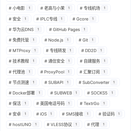
#
小电影
#
老高与小茉
#
专线机场
1
1
1
#
安全
#
IPLC专线
#
Gcore
1
1
1
#
华为云DNS
#
GitHub Pages
1
1
#
免费托管
#
Node.js
#
Git
1
1
1
#
MTProxy
#
专线转发
#
DD2D
1
1
1
#
技术教程
#
通信安全
#
自建服务
1
1
1
#
代理池
#
ProxyPool
#
汇聚订阅
1
1
1
#
节点测速
#
SUBAPI
#
SubConverter
1
1
1
#
Docker部署
#
SUBWEB
#
SOCKS5
1
1
1
#
保活
#
美国电话号码
#
TextrGo
1
1
1
#
安卓
#
iOS
#
SMS接收
#
验证码
1
1
1
1
#
hostUNO
#
VLESS协议
#
代理
1
1
1