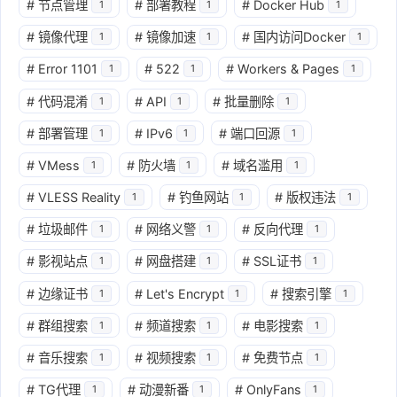
#
节点管理
#
部署教程
#
Docker Hub
1
1
1
#
镜像代理
#
镜像加速
#
国内访问Docker
1
1
1
#
Error 1101
#
522
#
Workers & Pages
1
1
1
#
代码混淆
#
API
#
批量删除
1
1
1
#
部署管理
#
IPv6
#
端口回源
1
1
1
#
VMess
#
防火墙
#
域名滥用
1
1
1
#
VLESS Reality
#
钓鱼网站
#
版权违法
1
1
1
#
垃圾邮件
#
网络义警
#
反向代理
1
1
1
#
影视站点
#
网盘搭建
#
SSL证书
1
1
1
#
边缘证书
#
Let's Encrypt
#
搜索引擎
1
1
1
#
群组搜索
#
频道搜索
#
电影搜索
1
1
1
#
音乐搜索
#
视频搜索
#
免费节点
1
1
1
#
TG代理
#
动漫新番
#
OnlyFans
1
1
1