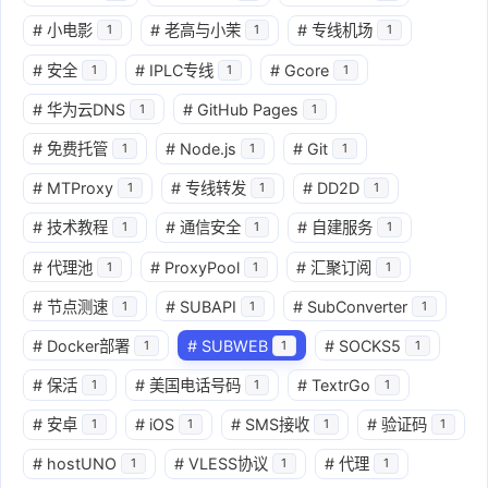
#
小电影
#
老高与小茉
#
专线机场
1
1
1
#
安全
#
IPLC专线
#
Gcore
1
1
1
#
华为云DNS
#
GitHub Pages
1
1
#
免费托管
#
Node.js
#
Git
1
1
1
#
MTProxy
#
专线转发
#
DD2D
1
1
1
#
技术教程
#
通信安全
#
自建服务
1
1
1
#
代理池
#
ProxyPool
#
汇聚订阅
1
1
1
#
节点测速
#
SUBAPI
#
SubConverter
1
1
1
#
Docker部署
#
SUBWEB
#
SOCKS5
1
1
1
#
保活
#
美国电话号码
#
TextrGo
1
1
1
#
安卓
#
iOS
#
SMS接收
#
验证码
1
1
1
1
#
hostUNO
#
VLESS协议
#
代理
1
1
1