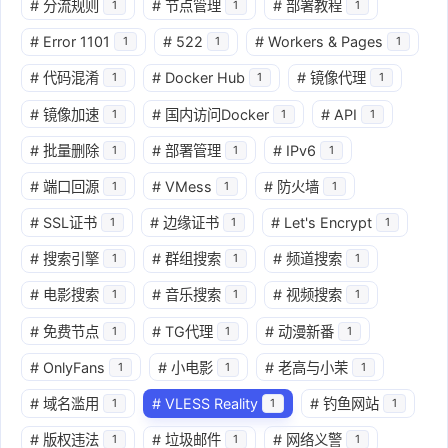
#
分流规则
#
节点管理
#
部署教程
1
1
1
#
Error 1101
#
522
#
Workers & Pages
1
1
1
#
代码混淆
#
Docker Hub
#
镜像代理
1
1
1
#
镜像加速
#
国内访问Docker
#
API
1
1
1
#
批量删除
#
部署管理
#
IPv6
1
1
1
#
端口回源
#
VMess
#
防火墙
1
1
1
#
SSL证书
#
边缘证书
#
Let's Encrypt
1
1
1
#
搜索引擎
#
群组搜索
#
频道搜索
1
1
1
#
电影搜索
#
音乐搜索
#
视频搜索
1
1
1
#
免费节点
#
TG代理
#
动漫新番
1
1
1
#
OnlyFans
#
小电影
#
老高与小茉
1
1
1
#
域名滥用
#
VLESS Reality
#
钓鱼网站
1
1
1
#
版权违法
#
垃圾邮件
#
网络义警
1
1
1