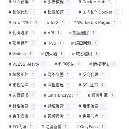
#
节点管理
#
部署教程
#
Docker Hub
1
1
1
#
镜像代理
#
镜像加速
#
国内访问Docker
1
1
1
#
Error 1101
#
522
#
Workers & Pages
1
1
1
#
代码混淆
#
API
#
批量删除
1
1
1
#
部署管理
#
IPv6
#
端口回源
1
1
1
#
VMess
#
防火墙
#
域名滥用
1
1
1
#
VLESS Reality
#
钓鱼网站
#
版权违法
1
1
1
#
垃圾邮件
#
网络义警
#
反向代理
1
1
1
#
影视站点
#
网盘搭建
#
SSL证书
1
1
1
#
边缘证书
#
Let's Encrypt
#
搜索引擎
1
1
1
#
群组搜索
#
频道搜索
#
电影搜索
1
1
1
#
音乐搜索
#
视频搜索
#
免费节点
1
1
1
#
TG代理
#
动漫新番
#
OnlyFans
1
1
1