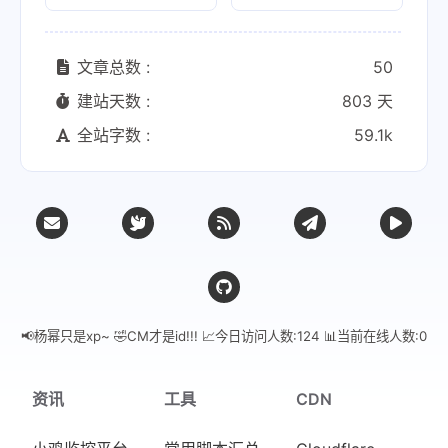
文章总数 :
50
建站天数 :
803 天
全站字数 :
59.1k
📢杨幂只是xp~ 🤣CM才是id!!! 📈今日访问人数:
124
📊
当前在线人数:
0
资讯
工具
CDN