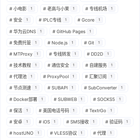
#
小电影
#
老高与小茉
#
专线机场
1
1
1
#
安全
#
IPLC专线
#
Gcore
1
1
1
#
华为云DNS
#
GitHub Pages
1
1
#
免费托管
#
Node.js
#
Git
1
1
1
#
MTProxy
#
专线转发
#
DD2D
1
1
1
#
技术教程
#
通信安全
#
自建服务
1
1
1
#
代理池
#
ProxyPool
#
汇聚订阅
1
1
1
#
节点测速
#
SUBAPI
#
SubConverter
1
1
1
#
Docker部署
#
SUBWEB
#
SOCKS5
1
1
1
#
保活
#
美国电话号码
#
TextrGo
1
1
1
#
安卓
#
iOS
#
SMS接收
#
验证码
1
1
1
1
#
hostUNO
#
VLESS协议
#
代理
1
1
1