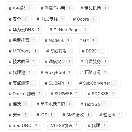
#
小电影
#
老高与小茉
#
专线机场
1
1
1
#
安全
#
IPLC专线
#
Gcore
1
1
1
#
华为云DNS
#
GitHub Pages
1
1
#
免费托管
#
Node.js
#
Git
1
1
1
#
MTProxy
#
专线转发
#
DD2D
1
1
1
#
技术教程
#
通信安全
#
自建服务
1
1
1
#
代理池
#
ProxyPool
#
汇聚订阅
1
1
1
#
节点测速
#
SUBAPI
#
SubConverter
1
1
1
#
Docker部署
#
SUBWEB
#
SOCKS5
1
1
1
#
保活
#
美国电话号码
#
TextrGo
1
1
1
#
安卓
#
iOS
#
SMS接收
#
验证码
1
1
1
1
#
hostUNO
#
VLESS协议
#
代理
1
1
1