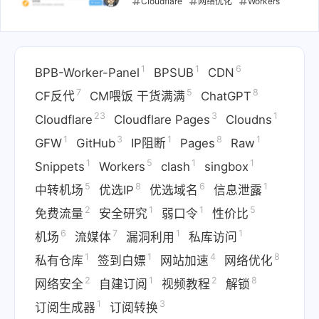
Cloudflare
网络优化
Workers
Pages
Docker
Docker Hub
镜像代理
镜像加速
国内访问
1
1
6
Docker
BPB-Worker-Panel
BPSUB
CDN
2024-06-11
7
5
8
CF反代
CM喂饭 干货满满
ChatGPT
23
3
1
Cloudflare
Cloudflare Pages
Cloudns
1
3
1
8
1
GFW
GitHub
IP阻断
Pages
Raw
1
5
1
1
Snippets
Workers
clash
singbox
5
8
6
1
中转机场
优选IP
优选域名
信息泄露
2
1
1
5
免费流量
安全研究
弱口令
性价比
6
7
1
1
机场
流媒体
漏洞利用
私库访问
1
1
4
8
私有仓库
签到白嫖
网站加速
网络优化
2
1
2
8
网络安全
自建订阅
视频教程
解锁
1
3
订阅生成器
订阅转换