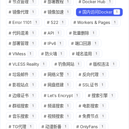
#
节点管理
#
部署教程
#
Docker Hub
1
1
1
#
镜像代理
#
镜像加速
#
国内访问Docker
1
1
1
#
Error 1101
#
522
#
Workers & Pages
1
1
1
#
代码混淆
#
API
#
批量删除
1
1
1
#
部署管理
#
IPv6
#
端口回源
1
1
1
#
VMess
#
防火墙
#
域名滥用
1
1
1
#
VLESS Reality
#
钓鱼网站
#
版权违法
1
1
1
#
垃圾邮件
#
网络义警
#
反向代理
1
1
1
#
影视站点
#
网盘搭建
#
SSL证书
1
1
1
#
边缘证书
#
Let's Encrypt
#
搜索引擎
1
1
1
#
群组搜索
#
频道搜索
#
电影搜索
1
1
1
#
音乐搜索
#
视频搜索
#
免费节点
1
1
1
#
TG代理
#
动漫新番
#
OnlyFans
1
1
1