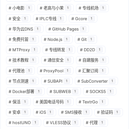
#
小电影
#
老高与小茉
#
专线机场
1
1
1
#
安全
#
IPLC专线
#
Gcore
1
1
1
#
华为云DNS
#
GitHub Pages
1
1
#
免费托管
#
Node.js
#
Git
1
1
1
#
MTProxy
#
专线转发
#
DD2D
1
1
1
#
技术教程
#
通信安全
#
自建服务
1
1
1
#
代理池
#
ProxyPool
#
汇聚订阅
1
1
1
#
节点测速
#
SUBAPI
#
SubConverter
1
1
1
#
Docker部署
#
SUBWEB
#
SOCKS5
1
1
1
#
保活
#
美国电话号码
#
TextrGo
1
1
1
#
安卓
#
iOS
#
SMS接收
#
验证码
1
1
1
1
#
hostUNO
#
VLESS协议
#
代理
1
1
1