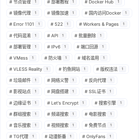
#
节点管理
#
部署教程
#
Docker Hub
1
1
1
#
镜像代理
#
镜像加速
#
国内访问Docker
1
1
1
#
Error 1101
#
522
#
Workers & Pages
1
1
1
#
代码混淆
#
API
#
批量删除
1
1
1
#
部署管理
#
IPv6
#
端口回源
1
1
1
#
VMess
#
防火墙
#
域名滥用
1
1
1
#
VLESS Reality
#
钓鱼网站
#
版权违法
1
1
1
#
垃圾邮件
#
网络义警
#
反向代理
1
1
1
#
影视站点
#
网盘搭建
#
SSL证书
1
1
1
#
边缘证书
#
Let's Encrypt
#
搜索引擎
1
1
1
#
群组搜索
#
频道搜索
#
电影搜索
1
1
1
#
音乐搜索
#
视频搜索
#
免费节点
1
1
1
#
TG代理
#
动漫新番
#
OnlyFans
1
1
1