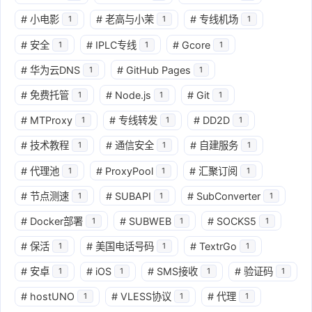
#
小电影
#
老高与小茉
#
专线机场
1
1
1
#
安全
#
IPLC专线
#
Gcore
1
1
1
#
华为云DNS
#
GitHub Pages
1
1
#
免费托管
#
Node.js
#
Git
1
1
1
#
MTProxy
#
专线转发
#
DD2D
1
1
1
#
技术教程
#
通信安全
#
自建服务
1
1
1
#
代理池
#
ProxyPool
#
汇聚订阅
1
1
1
#
节点测速
#
SUBAPI
#
SubConverter
1
1
1
#
Docker部署
#
SUBWEB
#
SOCKS5
1
1
1
#
保活
#
美国电话号码
#
TextrGo
1
1
1
#
安卓
#
iOS
#
SMS接收
#
验证码
1
1
1
1
#
hostUNO
#
VLESS协议
#
代理
1
1
1