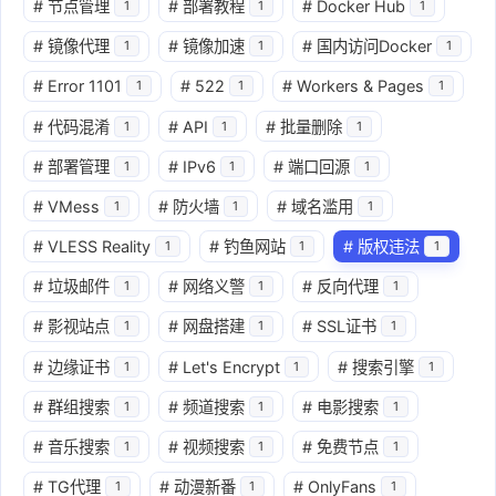
#
节点管理
#
部署教程
#
Docker Hub
1
1
1
#
镜像代理
#
镜像加速
#
国内访问Docker
1
1
1
#
Error 1101
#
522
#
Workers & Pages
1
1
1
#
代码混淆
#
API
#
批量删除
1
1
1
#
部署管理
#
IPv6
#
端口回源
1
1
1
#
VMess
#
防火墙
#
域名滥用
1
1
1
#
VLESS Reality
#
钓鱼网站
#
版权违法
1
1
1
#
垃圾邮件
#
网络义警
#
反向代理
1
1
1
#
影视站点
#
网盘搭建
#
SSL证书
1
1
1
#
边缘证书
#
Let's Encrypt
#
搜索引擎
1
1
1
#
群组搜索
#
频道搜索
#
电影搜索
1
1
1
#
音乐搜索
#
视频搜索
#
免费节点
1
1
1
#
TG代理
#
动漫新番
#
OnlyFans
1
1
1