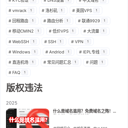
#
KYC验证
#
DNS设置
#
中文域名
#
vmrack
#
洛杉矶
#
美国VPS
1
1
1
#
回程路由
#
路由分析
#
联通9929
1
1
1
#
移动CMIN2
#
低价VPS
#
大流量
1
1
1
#
WebSSH
#
SSH
#
VPN
1
1
1
#
Windows
#
Andriod
#
IEPL专线
1
1
1
#
直连机场
#
常见问题汇总
#
问题
1
1
1
#
FAQ
1
版权违法
2025
什么是域名滥用？免费域名之殇！全
靠自觉，且用且珍惜！